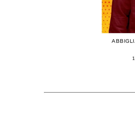
R
E
D
ABBIGL
P
R
1
O
D
U
C
T