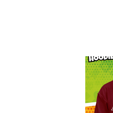
F
E
A
T
U